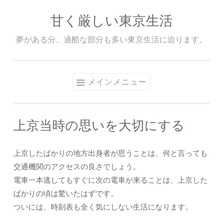
甘く厳しい東京生活
コ
ン
夢がある分、過酷な部分も多い東京生活に迫ります。
テ
ン
ツ
メインメニュー
へ
ス
キ
上京当時の思いを大切にする
ッ
プ
上京したばかりの地方出身者が思うことは、何と言っても
交通機関のアクセスの良さでしょう。
電車一本逃してもすぐに次の電車が来ることは、上京した
ばかりの頃は驚いたはずです。
ついには、時刻表も全く気にしない生活になります。