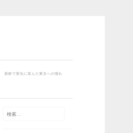
新鮮で変化に富んだ東京への憧れ
検
索: