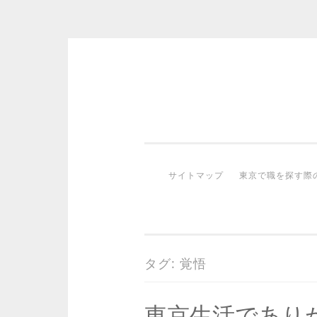
コ
ン
テ
ン
ツ
サイトマップ
東京で職を探す際
へ
ス
キ
ッ
プ
タグ:
覚悟
東京生活であり