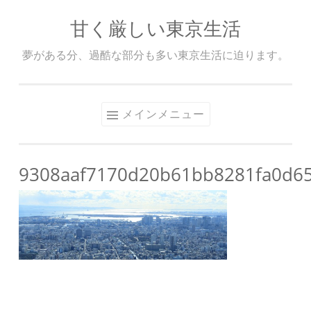
甘く厳しい東京生活
コ
ン
夢がある分、過酷な部分も多い東京生活に迫ります。
テ
ン
ツ
メインメニュー
へ
ス
キ
9308aaf7170d20b61bb8281fa0d6
ッ
プ